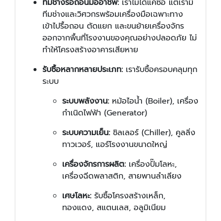
ทีมช่างรื้อถอนมืออาชีพ:
เราไม่ได้แค่ซื้อ แต่เรามี
ทีมช่างและวิศวกรพร้อมเครื่องมือเฉพาะทาง
เข้าไปรื้อถอน ตัดแยก และขนย้ายเครื่องจักร
ออกจากพื้นที่โรงงานของคุณอย่างปลอดภัย ไม่
ทำให้โครงสร้างอาคารเสียหาย
รับซื้อหลากหลายประเภท:
เรารับซื้อครอบคลุมทุก
ระบบ
ระบบพลังงาน:
หม้อไอน้ำ (Boiler), เครื่อง
กำเนิดไฟฟ้า (Generator)
ระบบความเย็น:
ชิลเลอร์ (Chiller), คูลลิ่ง
ทาวเวอร์, แอร์โรงงานขนาดใหญ่
เครื่องจักรการผลิต:
เครื่องปั๊มโลหะ,
เครื่องฉีดพลาสติก, สายพานลำเลียง
เศษโลหะ:
รับซื้อโครงสร้างเหล็ก,
ทองแดง, สแตนเลส, อลูมิเนียม